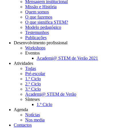
Mensagem institucional
Missão e História
Quem somos
O que fazemos
O que significa STEM?
Modelo pedagógico
Testemunhos
Publicações
Desenvolvimento profissional
Workshops
Eventos
Academi@ STEM de Verão 2021
Atividades
Todas
Pré-escolar
1.º Ciclo
2.º Ciclo
3.º Ciclo
Academi@ STEM de Verão
Sínteses
1.º Ciclo
Agenda
Notícias
Nos media
Contactos