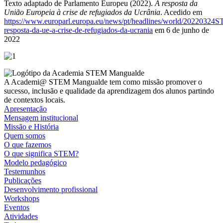
Texto adaptado de Parlamento Europeu (2022).
A resposta da
União Europeia à crise de refugiados da Ucrânia
. Acedido em
https://www.europarl.europa.eu/news/pt/headlines/world/20220324
resposta-da-ue-a-crise-de-refugiados-da-ucrania
em 6 de junho de
2022
Image
A Academi@ STEM Mangualde tem como missão promover o
sucesso, inclusão e qualidade da aprendizagem dos alunos partindo
de contextos locais.
Apresentação
Mensagem institucional
Missão e História
Quem somos
O que fazemos
O que significa STEM?
Modelo pedagógico
Testemunhos
Publicações
Desenvolvimento profissional
Workshops
Eventos
Atividades