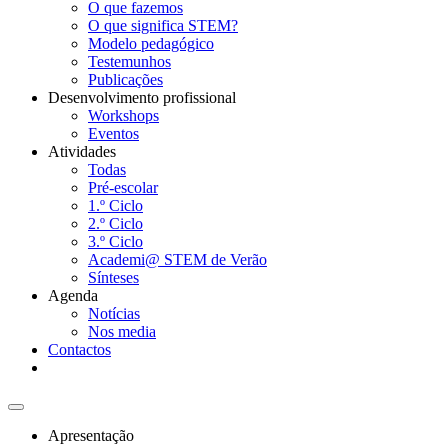
O que fazemos
O que significa STEM?
Modelo pedagógico
Testemunhos
Publicações
Desenvolvimento profissional
Workshops
Eventos
Atividades
Todas
Pré-escolar
1.º Ciclo
2.º Ciclo
3.º Ciclo
Academi@ STEM de Verão
Sínteses
Agenda
Notícias
Nos media
Contactos
Apresentação