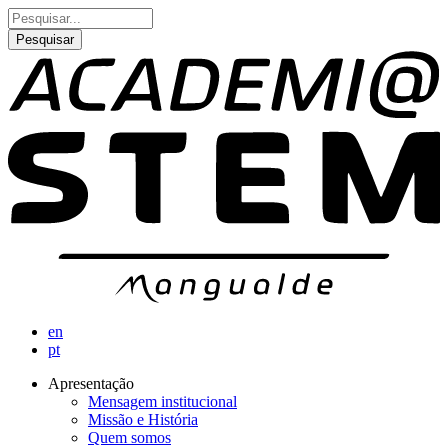
Passar
Pesquisar
para
o
conteúdo
principal
en
pt
Apresentação
Mensagem institucional
Navegação
Missão e História
principal
Quem somos