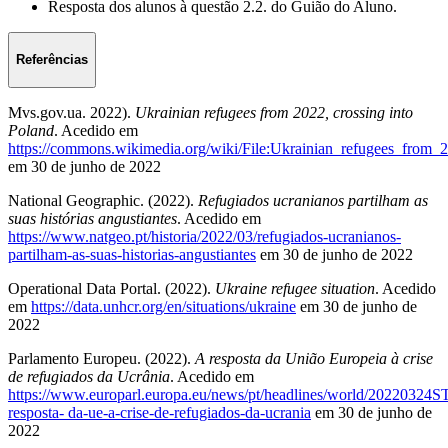
Resposta dos alunos à questão 2.2. do Guião do Aluno.
Referências
Mvs.gov.ua. 2022).
Ukrainian refugees from 2022, crossing into
Poland
. Acedido em
https://commons.wikimedia.org/wiki/File:Ukrainian_refugees_from_2
em 30 de junho de 2022
National Geographic. (2022).
Refugiados ucranianos partilham as
suas histórias angustiantes
. Acedido em
https://www.natgeo.pt/historia/2022/03/refugiados-ucranianos-
partilham-as-suas-historias-angustiantes
em 30 de junho de 2022
Operational Data Portal. (2022).
Ukraine refugee situation
. Acedido
em
https://data.unhcr.org/en/situations/ukraine
em 30 de junho de
2022
Parlamento Europeu. (2022).
A resposta da União Europeia à crise
de refugiados da Ucrânia
. Acedido em
https://www.europarl.europa.eu/news/pt/headlines/world/20220324
resposta- da-ue-a-crise-de-refugiados-da-ucrania
em 30 de junho de
2022