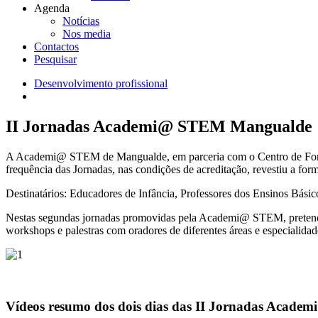
Agenda
Notícias
Nos media
Contactos
Pesquisar
Desenvolvimento profissional
Navegação
estrutural
II Jornadas Academi@ STEM Mangualde
A Academi@ STEM de Mangualde, em parceria com o Centro de Forma
frequência das Jornadas, nas condições de acreditação, revestiu a fo
Destinatários: Educadores de Infância, Professores dos Ensinos Bási
Nestas segundas jornadas promovidas pela Academi@ STEM, pretendeu-
workshops e palestras com oradores de diferentes áreas e especialidad
Vídeos resumo dos dois dias das II Jornadas Acad