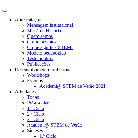
Apresentação
Mensagem institucional
Missão e História
Quem somos
O que fazemos
O que significa STEM?
Modelo pedagógico
Testemunhos
Publicações
Desenvolvimento profissional
Workshops
Eventos
Academi@ STEM de Verão 2021
Atividades
Todas
Pré-escolar
1.º Ciclo
2.º Ciclo
3.º Ciclo
Academi@ STEM de Verão
Sínteses
1.º Ciclo