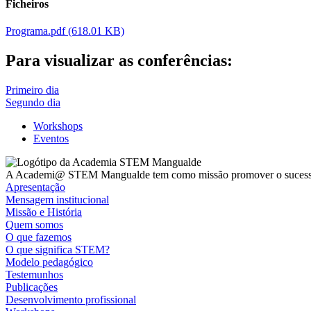
Ficheiros
Programa.pdf
(618.01 KB)
Para visualizar as conferências:
Primeiro dia
Segundo dia
Workshops
Eventos
A Academi@ STEM Mangualde tem como missão promover o sucesso, in
Apresentação
Mensagem institucional
Missão e História
Quem somos
O que fazemos
O que significa STEM?
Modelo pedagógico
Testemunhos
Publicações
Desenvolvimento profissional