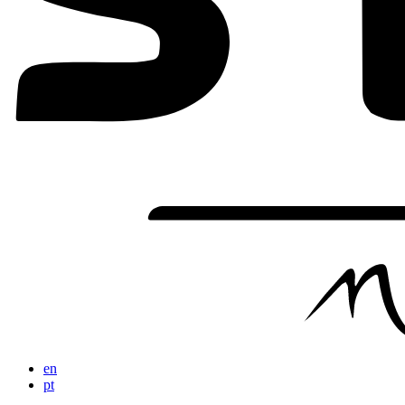
en
pt