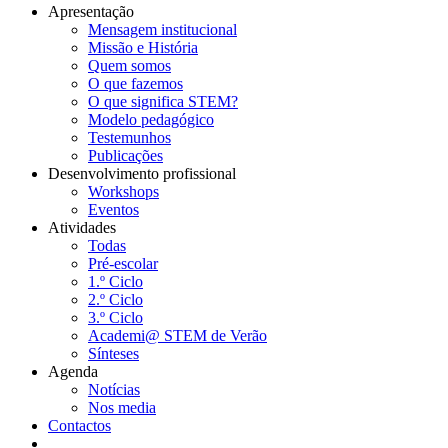
Apresentação
Mensagem institucional
Navegação
Missão e História
principal
Quem somos
O que fazemos
O que significa STEM?
Modelo pedagógico
Testemunhos
Publicações
Desenvolvimento profissional
Workshops
Eventos
Atividades
Todas
Pré-escolar
1.º Ciclo
2.º Ciclo
3.º Ciclo
Academi@ STEM de Verão
Sínteses
Agenda
Notícias
Nos media
Contactos