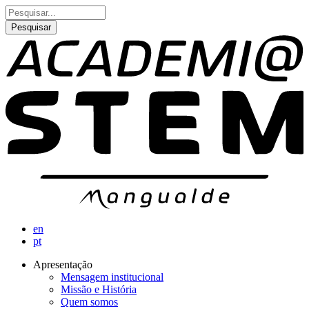
Passar
Pesquisar
para
o
conteúdo
principal
en
pt
Apresentação
Mensagem institucional
Navegação
Missão e História
principal
Quem somos