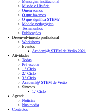
Mensagem institucional
Missão e História
Quem somos
O que fazemos
O que significa STEM?
Modelo pedagógico
Testemunhos
Publicações
Desenvolvimento profissional
Workshops
Eventos
Academi@ STEM de Verão 2021
Atividades
Todas
Pré-escolar
1.º Ciclo
2.º Ciclo
3.º Ciclo
Academi@ STEM de Verão
Sínteses
1.º Ciclo
Agenda
Notícias
Nos media
Contactos