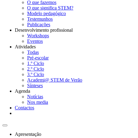
O que fazemos
O que significa STEM?
Modelo pedagógico
Testemunhos
Publicações
Desenvolvimento profissional
Workshops
Eventos
Atividades
Todas
Pré-escolar
1.º Ciclo
2.º Ciclo
3.º Ciclo
Academi@ STEM de Verão
Sínteses
Agenda
Notícias
Nos media
Contactos
Apresentação