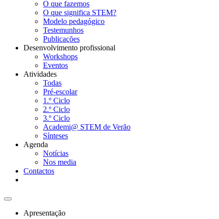
O que fazemos
O que significa STEM?
Modelo pedagógico
Testemunhos
Publicações
Desenvolvimento profissional
Workshops
Eventos
Atividades
Todas
Pré-escolar
1.º Ciclo
2.º Ciclo
3.º Ciclo
Academi@ STEM de Verão
Sínteses
Agenda
Notícias
Nos media
Contactos
Apresentação