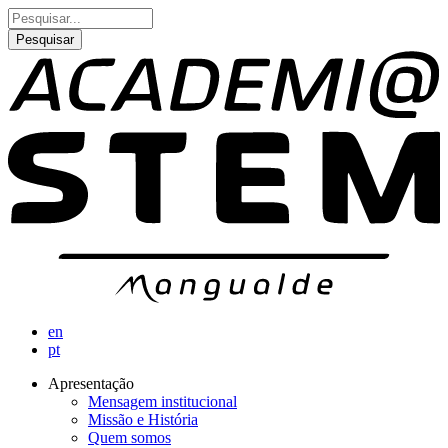
Passar
Pesquisar
para
o
conteúdo
principal
en
pt
Apresentação
Mensagem institucional
Navegação
Missão e História
principal
Quem somos