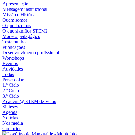
Apresentação
Mensagem institucional
Missão e História
Quem somos
O que fazemos
O que significa STEM?
Modelo pedagógico
Testemunhos
Publicações
Desenvolvimento profissional
Workshops
Eventos
Atividades
Todas
Pré-escolar
1.º Ciclo
2.º Ciclo
3.º Ciclo
Academi@ STEM de Verão
Sínteses
Agenda
Notícias
Nos media
Contactos