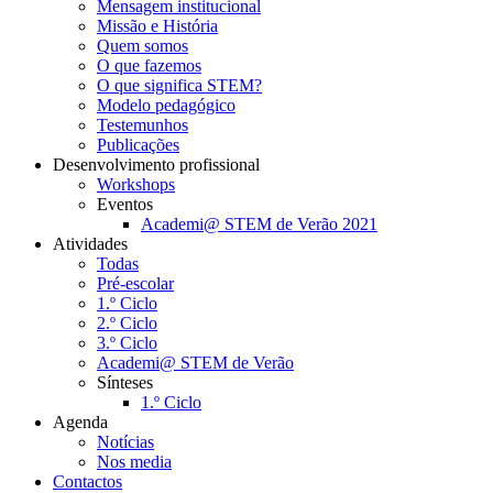
Mensagem institucional
Missão e História
Quem somos
O que fazemos
O que significa STEM?
Modelo pedagógico
Testemunhos
Publicações
Desenvolvimento profissional
Workshops
Eventos
Academi@ STEM de Verão 2021
Atividades
Todas
Pré-escolar
1.º Ciclo
2.º Ciclo
3.º Ciclo
Academi@ STEM de Verão
Sínteses
1.º Ciclo
Agenda
Notícias
Nos media
Contactos