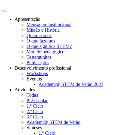
Apresentação
Mensagem institucional
Missão e História
Quem somos
O que fazemos
O que significa STEM?
Modelo pedagógico
Testemunhos
Publicações
Desenvolvimento profissional
Workshops
Eventos
Academi@ STEM de Verão 2021
Atividades
Todas
Pré-escolar
1.º Ciclo
2.º Ciclo
3.º Ciclo
Academi@ STEM de Verão
Sínteses
1.º Ciclo