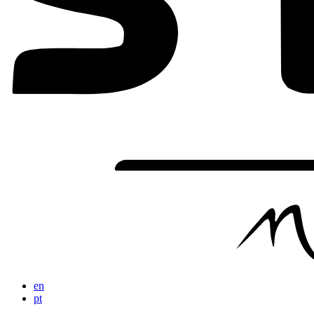
en
pt