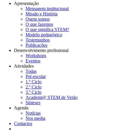
Apresentação
Mensagem institucional
Navegação
Missão e História
principal
Quem somos
O que fazemos
O que significa STEM?
Modelo pedagógico
Testemunhos
Publicações
Desenvolvimento profissional
Workshops
Eventos
Atividades
Todas
Pré-escolar
1.º Ciclo
2.º Ciclo
3.º Ciclo
Academi@ STEM de Verão
Sínteses
Agenda
Notícias
Nos media
Contactos