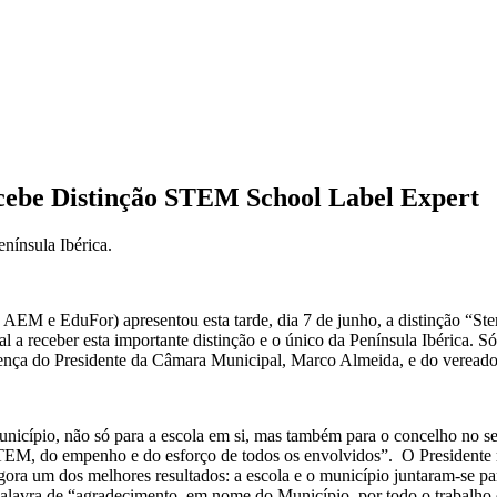
cebe Distinção STEM School Label Expert
enínsula Ibérica.
 EduFor) apresentou esta tarde, dia 7 de junho, a distinção “Stem
 a receber esta importante distinção e o único da Península Ibérica. 
nça do Presidente da Câmara Municipal, Marco Almeida, e do vereado
nicípio, não só para a escola em si, mas também para o concelho no s
STEM, do empenho e do esforço de todos os envolvidos”. O Presidente
 agora um dos melhores resultados: a escola e o município juntaram-se p
a palavra de “agradecimento, em nome do Município, por todo o trabalh