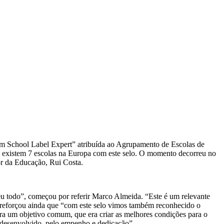
 School Label Expert” atribuída ao Agrupamento de Escolas de
Só existem 7 escolas na Europa com este selo. O momento decorreu no
r da Educação, Rui Costa.
eu todo”, começou por referir Marco Almeida. “Este é um relevante
 reforçou ainda que “com este selo vimos também reconhecido o
ara um objetivo comum, que era criar as melhores condições para o
o desenvolvido, pelo empenho e dedicação”.