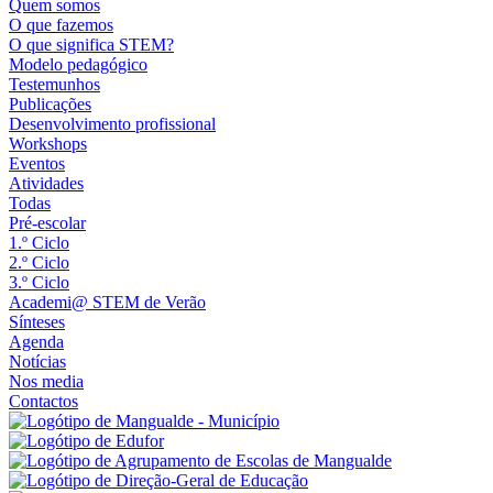
Quem somos
O que fazemos
O que significa STEM?
Modelo pedagógico
Testemunhos
Publicações
Desenvolvimento profissional
Workshops
Eventos
Atividades
Todas
Pré-escolar
1.º Ciclo
2.º Ciclo
3.º Ciclo
Academi@ STEM de Verão
Sínteses
Agenda
Notícias
Nos media
Contactos