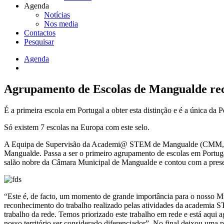
Agenda
Notícias
Nos media
Contactos
Pesquisar
Agenda
Navegação
estrutural
Agrupamento de Escolas de Mangualde re
É a primeira escola em Portugal a obter esta distinção e é a única da P
Só existem 7 escolas na Europa com este selo.
A Equipa de Supervisão da Academi@ STEM de Mangualde (CMM, AEM e
Mangualde. Passa a ser o primeiro agrupamento de escolas em Portugal
salão nobre da Câmara Municipal de Mangualde e contou com a prese
“Este é, de facto, um momento de grande importância para o nosso Mu
reconhecimento do trabalho realizado pelas atividades da academia 
trabalho da rede. Temos priorizado este trabalho em rede e está aqui
nosso território ser considerado diferenciador”. No final deixou um