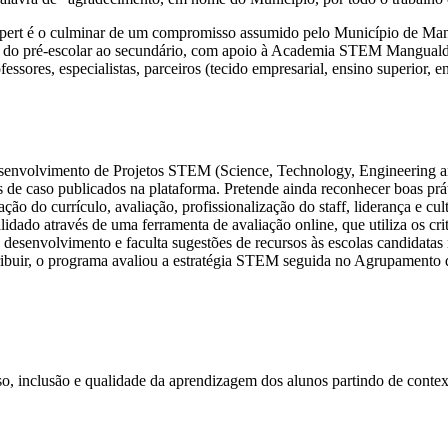
pert é o culminar de um compromisso assumido pelo Município de Ma
do pré-escolar ao secundário, com apoio à Academia STEM Mangualde 
ssores, especialistas, parceiros (tecido empresarial, ensino superior, 
senvolvimento de Projetos STEM (Science, Technology, Engineering and
dos de caso publicados na plataforma. Pretende ainda reconhecer boas pr
ão do currículo, avaliação, profissionalização do staff, liderança e cultu
o através de uma ferramenta de avaliação online, que utiliza os cri
 desenvolvimento e faculta sugestões de recursos às escolas candidatas
 atribuir, o programa avaliou a estratégia STEM seguida no Agrupamento
clusão e qualidade da aprendizagem dos alunos partindo de context