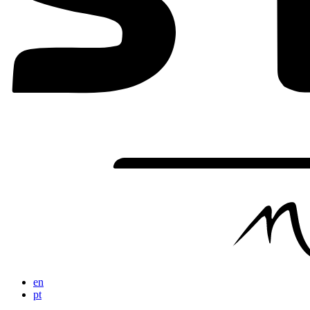
en
pt