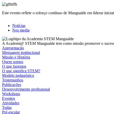
Este evento reflete o esforço contínuo de Mangualde em liderar inic
Notícias
Nos media
A Academi@ STEM Mangualde tem como missão promover o sucesso, in
Apresentação
Mensagem institucional
Missão e História
Quem somos
O que fazemos
O que significa STEM?
Modelo pedagógico
Testemunhos
Publicações
Desenvolvimento profissional
Workshops
Eventos
Atividades
Todas
Pré-escolar