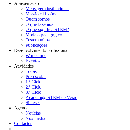
Apresentação
Mensagem institucional
Navegação
Missão e História
principal
Quem somos
O que fazemos
O que significa STEM?
Modelo pedagógico
Testemunhos
Publicações
Desenvolvimento profissional
Workshops
Eventos
Atividades
Todas
Pré-escolar
1.º Ciclo
2.º Ciclo
3.º Ciclo
Academi@ STEM de Verão
Sínteses
Agenda
Notícias
Nos media
Contactos