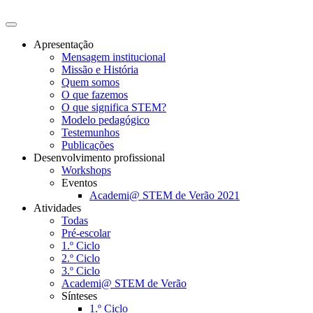
Apresentação
Mensagem institucional
Missão e História
Quem somos
O que fazemos
O que significa STEM?
Modelo pedagógico
Testemunhos
Publicações
Desenvolvimento profissional
Workshops
Eventos
Academi@ STEM de Verão 2021
Atividades
Todas
Pré-escolar
1.º Ciclo
2.º Ciclo
3.º Ciclo
Academi@ STEM de Verão
Sínteses
1.º Ciclo