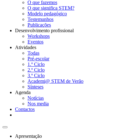
O que fazemos
O que significa STEM?
Modelo pedagógico
Testemunhos
Publicações
Desenvolvimento profissional
Workshops
Eventos
Atividades
Todas
Pré-escolar
1.º Ciclo
2.º Ciclo
3.º Ciclo
Academi@ STEM de Verão
Sínteses
Agenda
Notícias
Nos media
Contactos
Apresentação