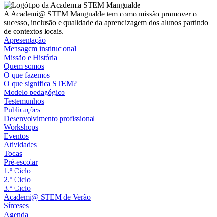
A Academi@ STEM Mangualde tem como missão promover o
sucesso, inclusão e qualidade da aprendizagem dos alunos partindo
de contextos locais.
Apresentação
Mensagem institucional
Missão e História
Quem somos
O que fazemos
O que significa STEM?
Modelo pedagógico
Testemunhos
Publicações
Desenvolvimento profissional
Workshops
Eventos
Atividades
Todas
Pré-escolar
1.º Ciclo
2.º Ciclo
3.º Ciclo
Academi@ STEM de Verão
Sínteses
Agenda