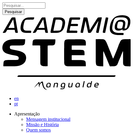
Passar
Pesquisar
para
o
conteúdo
principal
en
pt
Apresentação
Mensagem institucional
Navegação
Missão e História
principal
Quem somos