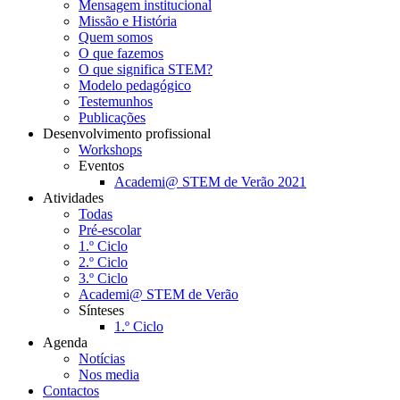
Mensagem institucional
Missão e História
Quem somos
O que fazemos
O que significa STEM?
Modelo pedagógico
Testemunhos
Publicações
Desenvolvimento profissional
Workshops
Eventos
Academi@ STEM de Verão 2021
Atividades
Todas
Pré-escolar
1.º Ciclo
2.º Ciclo
3.º Ciclo
Academi@ STEM de Verão
Sínteses
1.º Ciclo
Agenda
Notícias
Nos media
Contactos