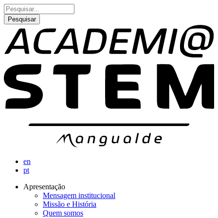
Passar
Pesquisar
para
o
conteúdo
principal
en
pt
Apresentação
Mensagem institucional
Navegação
Missão e História
principal
Quem somos