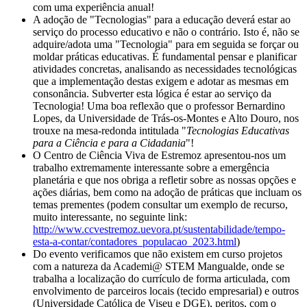
com uma experiência anual!
A adoção de "Tecnologias" para a educação deverá estar ao
serviço do processo educativo e não o contrário. Isto é, não se
adquire/adota uma "Tecnologia" para em seguida se forçar ou
moldar práticas educativas. É fundamental pensar e planificar
atividades concretas, analisando as necessidades tecnológicas
que a implementação destas exigem e adotar as mesmas em
consonância. Subverter esta lógica é estar ao serviço da
Tecnologia! Uma boa reflexão que o professor Bernardino
Lopes, da Universidade de Trás-os-Montes e Alto Douro, nos
trouxe na mesa-redonda intitulada "
Tecnologias Educativas
para a Ciência e para a Cidadania
"!
O Centro de Ciência Viva de Estremoz apresentou-nos um
trabalho extremamente interessante sobre a emergência
planetária e que nos obriga a refletir sobre as nossas opções e
ações diárias, bem como na adoção de práticas que incluam os
temas prementes (podem consultar um exemplo de recurso,
muito interessante, no seguinte link:
http://www.ccvestremoz.uevora.pt/sustentabilidade/tempo-
esta-a-contar/contadores_populacao_2023.html
)
Do evento verificamos que não existem em curso projetos
com a natureza da Academi@ STEM Mangualde, onde se
trabalha a localização do currículo de forma articulada, com
envolvimento de parceiros locais (tecido empresarial) e outros
(Universidade Católica de Viseu e DGE), peritos, com o