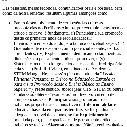
Das palestras, mesas redondas, comunicações orais e pósteres, bem
como da nossa reflexão, resultam algumas assunções como:
Para o desenvolvimento de competências como as
preconizadas no Perfil dos Alunos, por exemplo, pensamento
crítico e criativo, é fundamental (i)
P
rincipiar a sua promoção
desde os primeiros anos de escolaridade; (ii)
I
ntencionalmente, adotando para tal uma concetualização; (iii)
G
radualmente e de acordo com o potencial e contextos dos
aprendentes; (iv)
E
xplicitamente identificando claramente as
dimensões do pensamento crítico a promover; e (v)
S
istematicamente ao longo de toda a escolaridade obrigatória
e da vida. (Prof. Rui Vieira, embaixador da Academi@
STEM Mangualde, na sessão plenária intitulada "
Sessão
Plenária:
Pensamento Crítico na Educação: Estratégias
para a sua Promoção desde o Ensino Básico ao Ensino
Superior
"). Neste sentido, abordagens CTS, STEM ou outras
similares só obterão "resultados" no desenvolvimento de
competências se se
Principiar
a sua promoção, se os
trabalhos propostos aos alunos tiverem
Intencionalidade
educativa baseada em quadros teóricos, se
for gradual e
adequada
ao nível dos alunos, se for
Explicitamente
orientada para, p.e., capacidades de pensamento crítico, se tal
trabalho se realizar
Sistematicamente
. Não haverá resultados