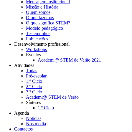
Mensagem institucional
Missão e História
Quem somos
O que fazemos
O que significa STEM?
Modelo pedagógico
Testemunhos
Publicações
Desenvolvimento profissional
Workshops
Eventos
Academi@ STEM de Verão 2021
Atividades
Todas
Pré-escolar
1.º Ciclo
2.º Ciclo
3.º Ciclo
Academi@ STEM de Verão
Sínteses
1.º Ciclo
Agenda
Notícias
Nos media
Contactos