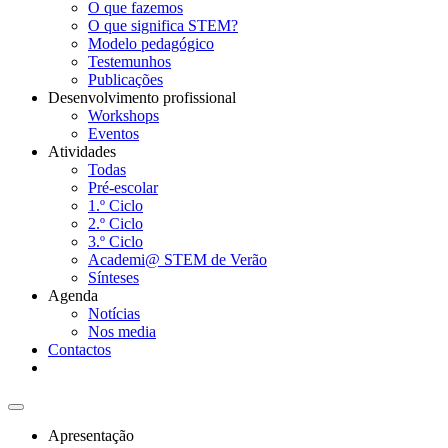
O que fazemos
O que significa STEM?
Modelo pedagógico
Testemunhos
Publicações
Desenvolvimento profissional
Workshops
Eventos
Atividades
Todas
Pré-escolar
1.º Ciclo
2.º Ciclo
3.º Ciclo
Academi@ STEM de Verão
Sínteses
Agenda
Notícias
Nos media
Contactos
Apresentação